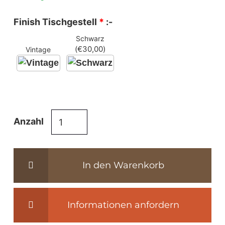
Finish Tischgestell
*
:-
Schwarz
(
€
30,00
)
Vintage
Tischbeine
Anzahl
Metall
Industriedesign
-
In den Warenkorb
ind132-
los
Menge
Informationen anfordern