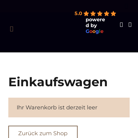
Products
earch
5.0
powere
d by
G
o
o
g
l
e
Einkaufswagen
Ihr Warenkorb ist derzeit leer
Zurück zum Shop