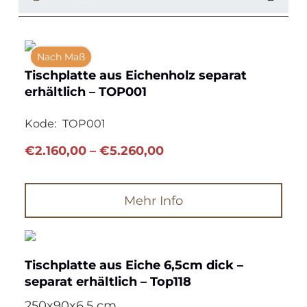
Nach Maß
Tischplatte aus Eichenholz separat
erhältlich – TOP001
Kode:
TOP001
Preisspanne:
€
2.160,00
–
€
5.260,00
€2.160,00
bis
Mehr Info
€5.260,00
Tischplatte aus Eiche 6,5cm dick –
separat erhältlich – Top118
250x90x6.5 cm