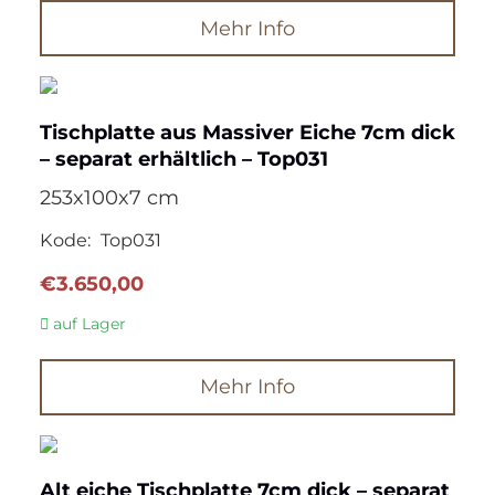
€1.725,00
€1.466,25.
Mehr Info
Tischplatte aus Massiver Eiche 7cm dick
– separat erhältlich – Top031
253x100x7 cm
Kode:
Top031
€
3.650,00
auf Lager
Mehr Info
Alt eiche Tischplatte 7cm dick – separat