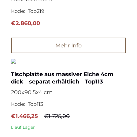
Kode:
Top219
€
2.860,00
Mehr Info
Tischplatte aus massiver Eiche 4cm
dick – separat erhältlich – Top113
200x90.5x4 cm
Kode:
Top113
Ursprünglicher
Aktueller
€
1.466,25
€
1.725,00
Preis
Preis
auf Lager
war:
ist: