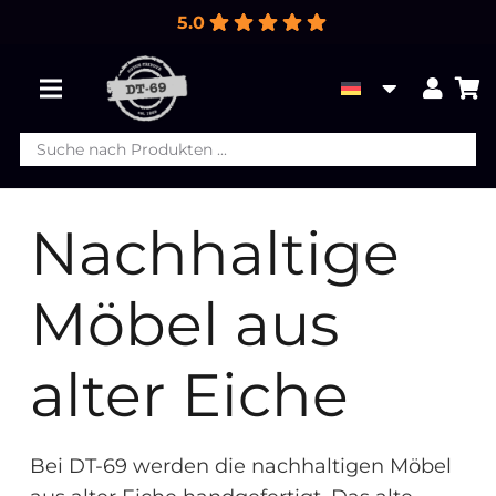
5.0
Products
Es befinden sich keine Produkte im Warenkorb.
search
Nachhaltige
Möbel aus
alter Eiche
Bei DT-69 werden die nachhaltigen Möbel