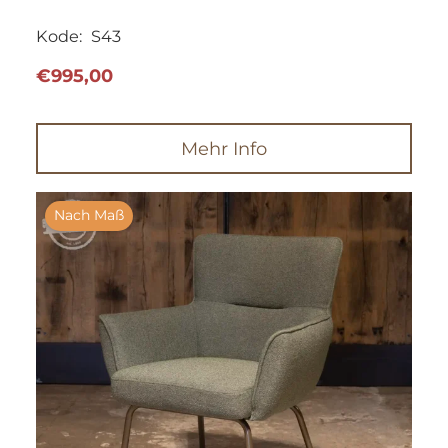
Kode:
S43
€
995,00
Mehr Info
Nach Maß