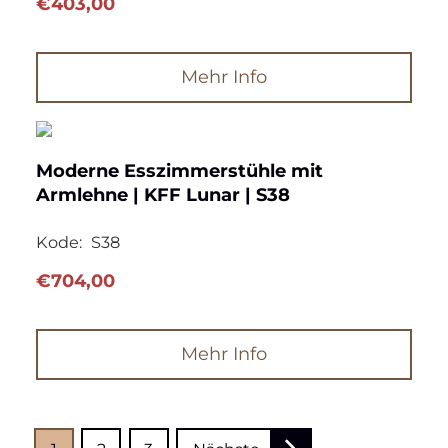
€
403,00
Mehr Info
Moderne Esszimmerstühle mit
Armlehne | KFF Lunar | S38
Kode:
S38
€
704,00
Mehr Info
Seitennummerierung