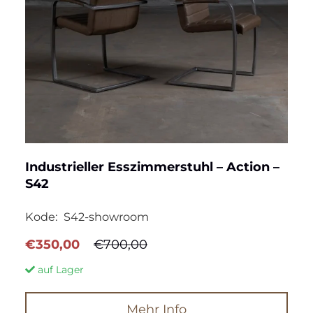
Industrieller Esszimmerstuhl – Action –
S42
Kode:
S42-showroom
Ursprünglicher
Aktueller
€
350,00
€
700,00
Preis
Preis
auf Lager
war:
ist:
€700,00
€350,00.
Mehr Info