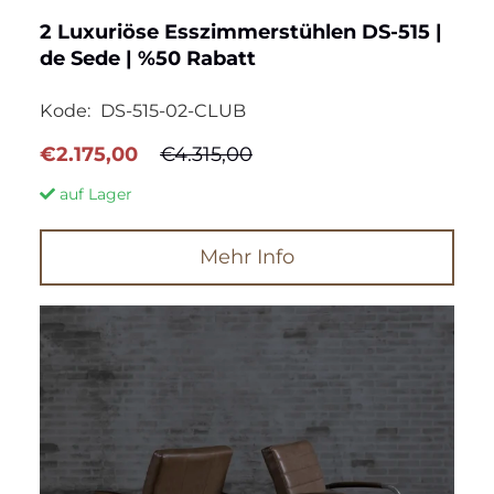
2 Luxuriöse Esszimmerstühlen DS-515 |
de Sede | %50 Rabatt
Kode:
DS-515-02-CLUB
Ursprünglicher
Aktueller
€
2.175,00
€
4.315,00
Preis
Preis
auf Lager
war:
ist:
€4.315,00
€2.175,00.
Mehr Info