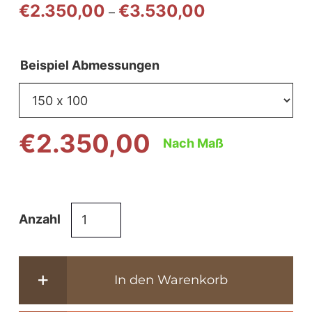
Preisspanne:
€
2.350,00
€
3.530,00
–
€2.350,00
bis
€3.530,00
Beispiel Abmessungen
€
2.350,00
Nach Maß
Gartentisch
Anzahl
aus
Holz
-
In den Warenkorb
Tischplatte
6cm