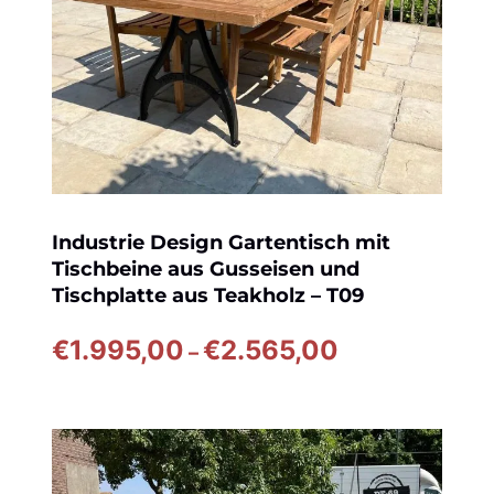
Industrie Design Gartentisch mit
Tischbeine aus Gusseisen und
Tischplatte aus Teakholz – T09
Preisspanne:
€
1.995,00
€
2.565,00
–
€1.995,00
bis
€2.565,00