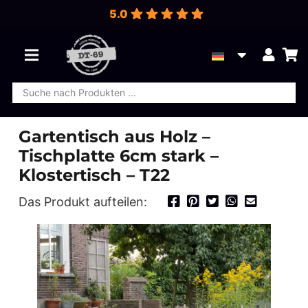
5.0
Products
Es befinden sich keine Produkte im Warenkorb.
search
Gartentisch aus Holz –
Tischplatte 6cm stark –
Klostertisch – T22
Das Produkt aufteilen: