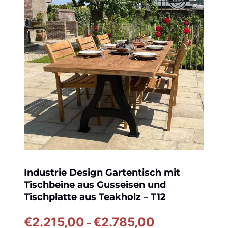
Industrie Design Gartentisch mit
Tischbeine aus Gusseisen und
Tischplatte aus Teakholz – T12
Preisspanne:
€
2.215,00
€
2.785,00
–