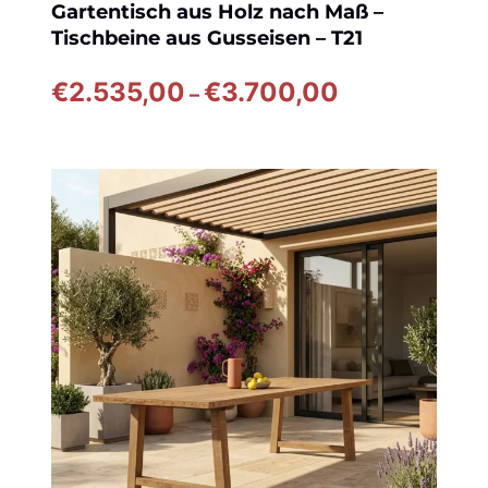
Gartentisch aus Holz nach Maß –
Tischbeine aus Gusseisen – T21
Preisspanne:
€
2.535,00
€
3.700,00
–
€2.535,00
bis
€3.700,00