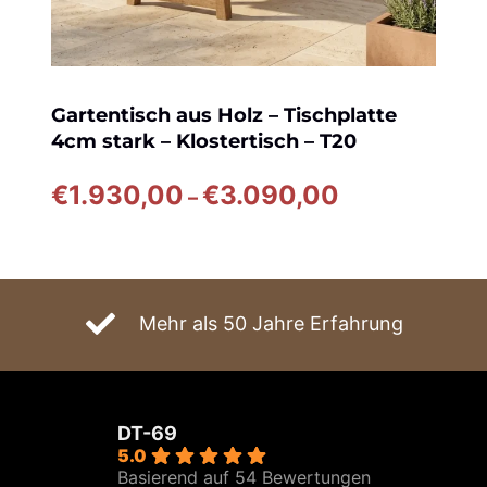
Gartentisch aus Holz – Tischplatte
4cm stark – Klostertisch – T20
Preisspanne:
€
1.930,00
€
3.090,00
–
€1.930,00
bis
€3.090,00
Mehr als 50 Jahre Erfahrung
DT-69
5.0
Basierend auf 54 Bewertungen