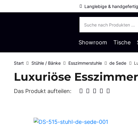
Langlebige & handgeferti
Products
search
Showroom
Tische
Start
Stühle / Bänke
Esszimmerstuhle
de Sede
L
Luxuriöse Esszimmers
Das Produkt aufteilen: