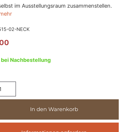
selbst im Ausstellungsraum zusammenstellen.
 mehr
515-02-NECK
,00
 bei Nachbestellung
xuriöse
sszimmerstühle
t
rmlehne
In den Warenkorb
e