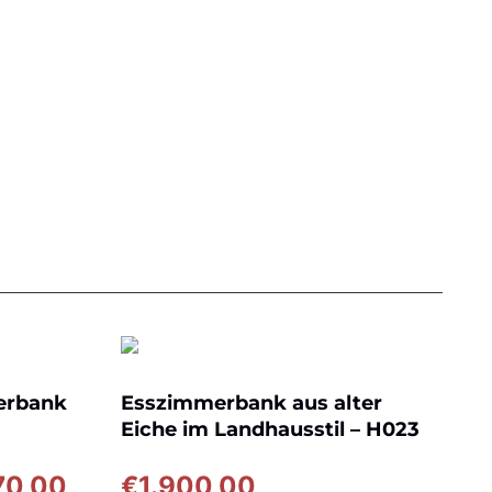
erbank
Esszimmerbank aus alter
Eiche im Landhausstil – H023
Preisspanne:
70,00
€
1.900,00