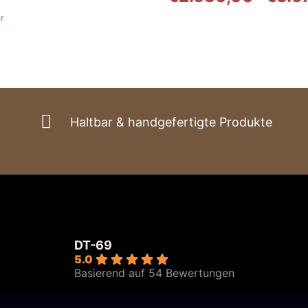
Preis
Preis
r
war:
ist:
€4.315,00
€2.175,00.
Haltbar & handgefertigte Produkte
DT-69
5.0
Basierend auf 54 Bewertungen