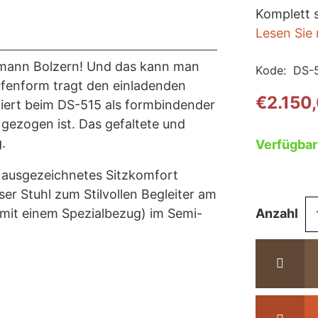
Komplett 
Lesen Sie
mann Bolzern! Und das kann man
Kode:
DS-
 Kufenform tragt den einladenden
€
2.150
giert beim DS-515 als formbindender
gezogen ist. Das gefaltete und
.
Verfügbar
 ausgezeichnetes Sitzkomfort
er Stuhl zum Stilvollen Begleiter am
Lu
mit einem Spezialbezug) im Semi-
Anzahl
E
mi
A
|
d