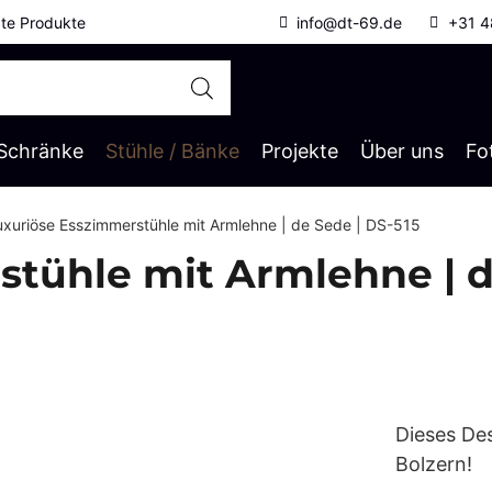
gte Produkte
info@dt-69.de
+31 4
Schränke
Stühle / Bänke
Projekte
Über uns
Fo
uxuriöse Esszimmerstühle mit Armlehne | de Sede | DS-515
tühle mit Armlehne | d
Dieses De
Bolzern!