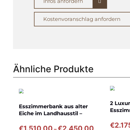
Infos anfordern
Kostenvoranschlag anfordern
Ähnliche Produkte
2 Luxur
Esszimmerbank aus alter
Esszim
Eiche im Landhausstil –
de Sede
Z007-B
€
2.17
Preisspanne:
€
1.510,00
€
2.450,00
–