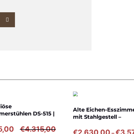
iöse
Alte Eichen-Esszimm
merstühlen DS-515 |
mit Stahlgestell –
 | %50 Rabatt
höhenverstellbar
Ursprünglicher
Aktueller
5,00
€
4.315,00
€
2.630,00
€
3.5
–