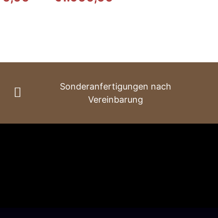
€2.630,00
bis
€3.570,00
Sonderanfertigungen nach
Vereinbarung