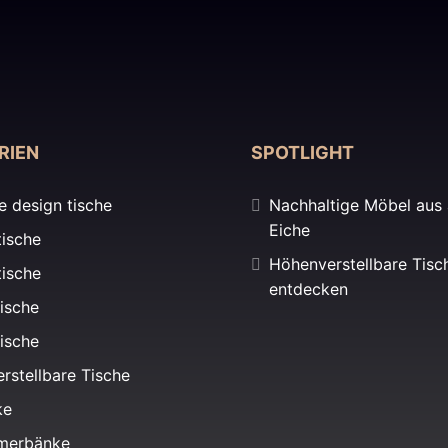
RIEN
SPOTLIGHT
ie design tische
Nachhaltige Möbel aus 
Eiche
tische
Höhenverstellbare Tisc
tische
entdecken
ische
ische
rstellbare Tische
ke
merbänke