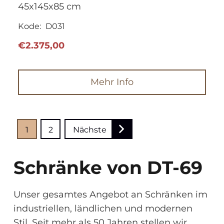
45x145x85 cm
Kode:
D031
€
2.375,00
Mehr Info
Seitennummerierung
1
2
Nächste
der
Schränke von DT-69
Beiträge
Unser gesamtes Angebot an Schränken im
industriellen, ländlichen und modernen
Stil. Seit mehr als 50 Jahren stellen wir