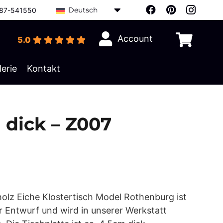
Deutsch
87-541550
Account
5.0
Es befinden sich keine Produkte im Warenkorb.
lerie
Kontakt
 dick – Z007
holz Eiche Klostertisch Model Rothenburg ist
r Entwurf und wird in unserer Werkstatt