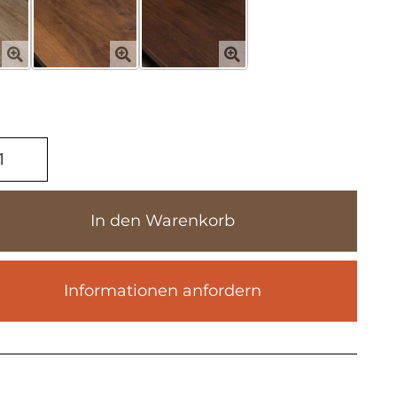
tholz
che
ostertisch
othenburg
In den Warenkorb
,5cm
ck
Informationen anfordern
007
enge