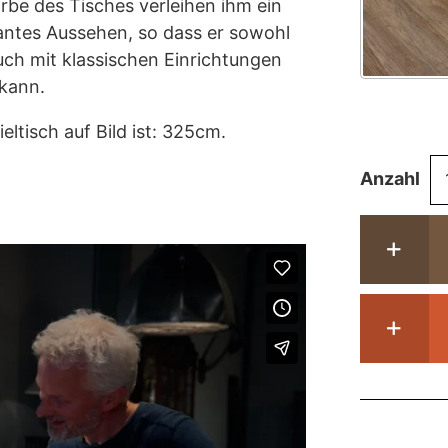
rbe des Tisches verleihen ihm ein
ntes Aussehen, so dass er sowohl
ch mit klassischen Einrichtungen
kann.
eltisch auf Bild ist: 325cm.
Al
Anzahl
Ei
Kl
R
4
di
-
Z
M