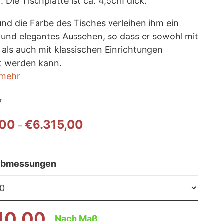
t. Die Tischplatte ist ca. 4,5cm dick.
nd die Farbe des Tisches verleihen ihm ein
und elegantes Aussehen, so dass er sowohl mit
als auch mit klassischen Einrichtungen
t werden kann.
 mehr
7
Preisspanne:
,00
€
6.315,00
–
€3.710,00
bis
€6.315,00
 Abmessungen
10,00
Nach Maß