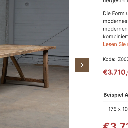
hergestell
Die Form u
modernes 
modernen 
kombinier
Lesen Sie
Kode:
Z00
€
3.710
Beispiel
€
3.7