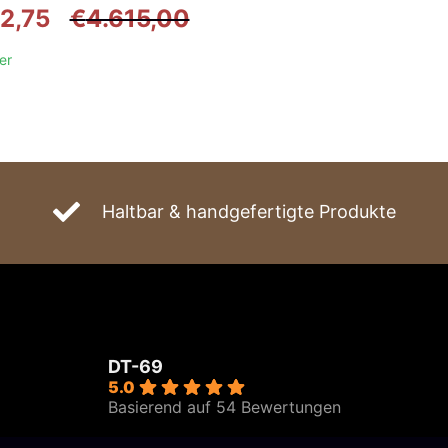
Ursprünglicher
Aktueller
2,75
€
4.615,00
Preis
Preis
er
war:
ist:
€4.615,00
€3.922,75.
Haltbar & handgefertigte Produkte
DT-69
5.0
Basierend auf 54 Bewertungen