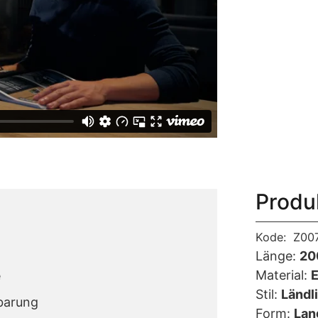
Produ
Kode:
Z00
Länge:
20
Material:
E
e
Stil:
Ländl
barung
Form:
Lan