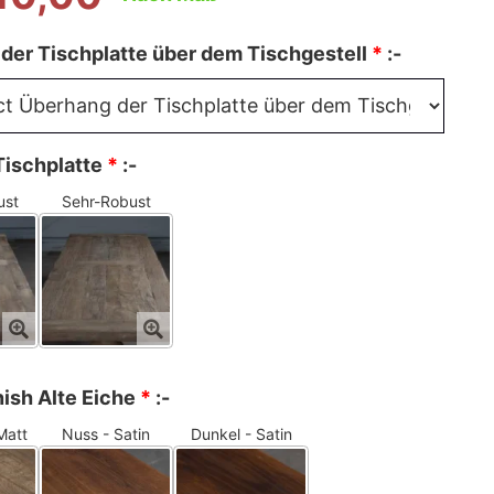
der Tischplatte über dem Tischgestell
*
:-
Tischplatte
*
:-
ust
Sehr-Robust
nish Alte Eiche
*
:-
Matt
Nuss - Satin
Dunkel - Satin