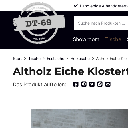
Langlebige & handgeferti
Products
search
Showroom
Tische
Start
Tische
Esstische
Holztische
Altholz Eiche Kl
Altholz Eiche Kloste
Das Produkt aufteilen: