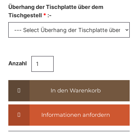
Überhang der Tischplatte über dem
Tischgestell
*
:-
in
Anzahl
Höhe
verstellbare
Industrie
In den Warenkorb
Design
Couchtisch
-
Informationen anfordern
DT25
Menge