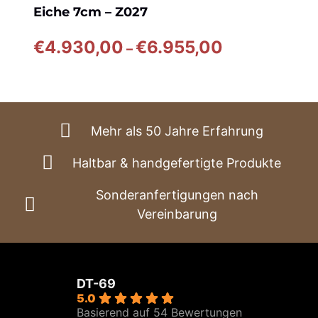
Eiche 7cm – Z027
Preisspanne:
€
4.930,00
€
6.955,00
–
€4.930,00
bis
€6.955,00
Mehr als 50 Jahre Erfahrung
Haltbar & handgefertigte Produkte
Sonderanfertigungen nach
Vereinbarung
DT-69
5.0
Basierend auf 54 Bewertungen