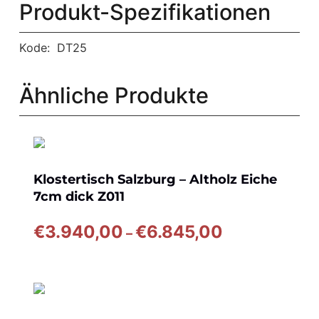
Produkt-Spezifikationen
Kode:
DT25
Ähnliche Produkte
Klostertisch Salzburg – Altholz Eiche
7cm dick Z011
Preisspanne:
€
3.940,00
€
6.845,00
–
€3.940,00
bis
€6.845,00